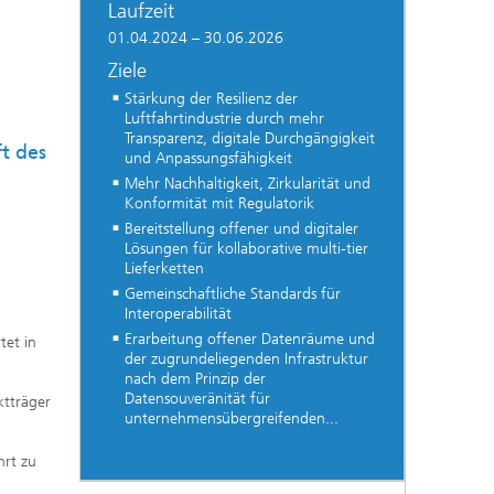
Laufzeit
01.04.2024 – 30.06.2026
Ziele
Stärkung der Resilienz der
Luftfahrtindustrie durch mehr
Transparenz, digitale Durchgängigkeit
t des
und Anpassungsfähigkeit
Mehr Nachhaltigkeit, Zirkularität und
Konformität mit Regulatorik
Bereitstellung offener und digitaler
Lösungen für kollaborative multi-tier
Lieferketten
Gemeinschaftliche Standards für
Interoperabilität
Erarbeitung offener Datenräume und
tet in
der zugrundeliegenden Infrastruktur
nach dem Prinzip der
Datensouveränität für
ktträger
unternehmensübergreifenden...
hrt zu