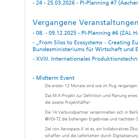
- 24 - 25.03.2026 - PI-Planning #7 (Aache
Vergangene Veranstaltunge
- 08. - 09.12.2025 - PI-Planning #6 (ZAL
- „From Silos to Ecosystems – Creating 
Bundesministeriums für Wirtschaft und En
- XVIII. Internationales Produktionstec
- Midterm Event
Die ersten 12 Monate sind wie im Flug vergangen!
Das M-X-Projekt zur Definition und Planung eines 
die zweite Projekthälfte!
Die 14 Verbundpartner versammelten sich in Berl
@VDI-TZ die bisherigen Ergebnisse und nächsten S
Ziel von Aerospace-X ist es, ein kollaboratives Ök
schaffen und die Lieferketten durch Digitalisieru