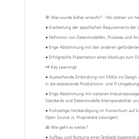
🎯 Was wurde bisher erreicht? - Wo stehen wir h
● Erarbeitung der spezifischen Requirements der L
● Definition von Datenmodellen, Prozesse und Arc
● Enge Abstimmung mit den anderen geförderten
● Erfolgreiche Präsentation eines Mockups zum D
🗝️ Key Learnings
● Ausreichende Einbindung von KMUs ins Design de
in die existierende Produktions- und IT-Umgebung
● Enge Abstimmung mit weiteren Industriezwei
Standards und Datenmodelle Interoperabilität und
● Frühzeitige Verständigung im Konsortium auf ko
Open Source vs. Proprietäre Lösungen)
📅 Wie geht es weiter?
● Aufbau und Nutzung eines Testbeds basierend