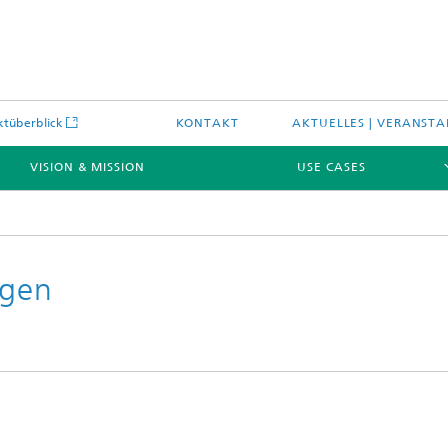
ktüberblick
KONTAKT
AKTUELLES | VERANST
VISION & MISSION
USE CASES
ngen