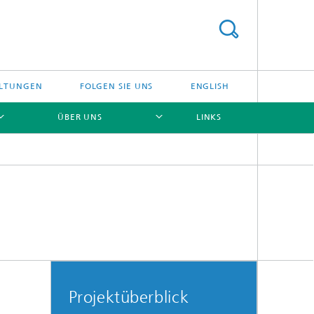
ALTUNGEN
FOLGEN SIE UNS
ENGLISH
ÜBER UNS
LINKS
[X]
[X]
Projektüberblick