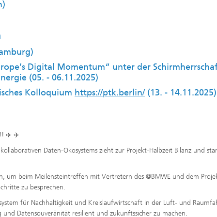
n)
n
 Hamburg)
Europe’s Digital Momentum“ unter der Schirmherrschaf
ergie (05. - 06.11.2025)
hnisches Kolloquium
https://ptk.berlin/
(13. - 14.11.2025)
! ✈️ ✈️
kollaborativen Daten-Ökosystems zieht zur Projekt-Halbzeit Bilanz und star
in, um beim Meilensteintreffen mit Vertretern des @BMWE und dem Proje
chritte zu besprechen.
osystem für Nachhaltigkeit und Kreislaufwirtschaft in der Luft- und Raumfa
ng und Datensouveränität resilient und zukunftssicher zu machen.