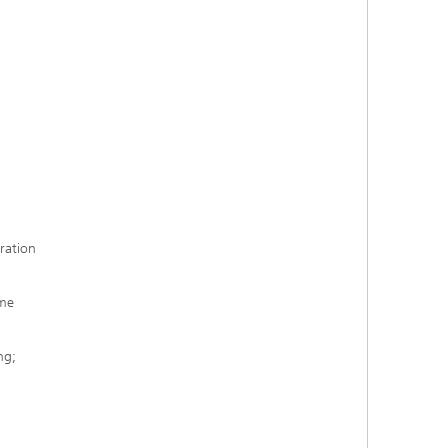
ration
ame
ng;