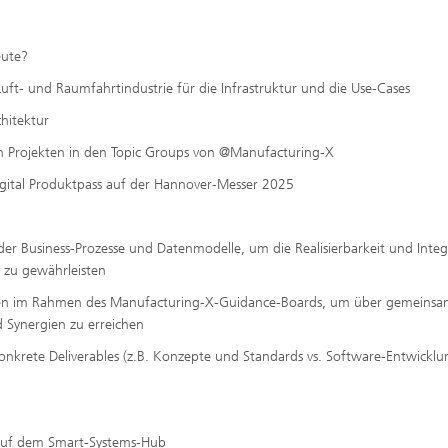
eute?
uft- und Raumfahrtindustrie für die Infrastruktur und die Use-Cases
hitektur
 Projekten in den Topic Groups von @Manufacturing-X
igital Produktpass auf der Hannover-Messer 2025
r Business-Prozesse und Datenmodelle, um die Realisierbarkeit und Integ
 zu gewährleisten
gen im Rahmen des Manufacturing-X-Guidance-Boards, um über gemeins
 Synergien zu erreichen
nkrete Deliverables (z.B. Konzepte und Standards vs. Software-Entwicklu
 auf dem Smart-Systems-Hub